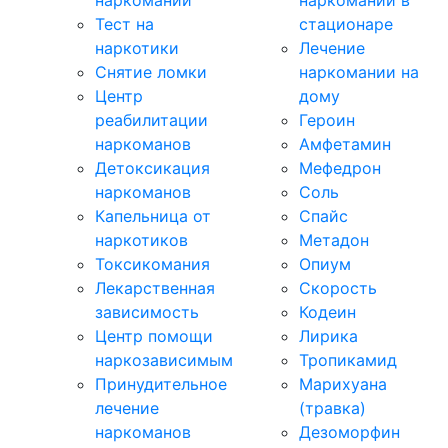
наркомании
наркомании в
Тест на
стационаре
наркотики
Лечение
Снятие ломки
наркомании на
Центр
дому
реабилитации
Героин
наркоманов
Амфетамин
Детоксикация
Мефедрон
наркоманов
Соль
Капельница от
Спайс
наркотиков
Метадон
Токсикомания
Опиум
Лекарственная
Скорость
зависимость
Кодеин
Центр помощи
Лирика
наркозависимым
Тропикамид
Принудительное
Марихуана
лечение
(травка)
наркоманов
Дезоморфин