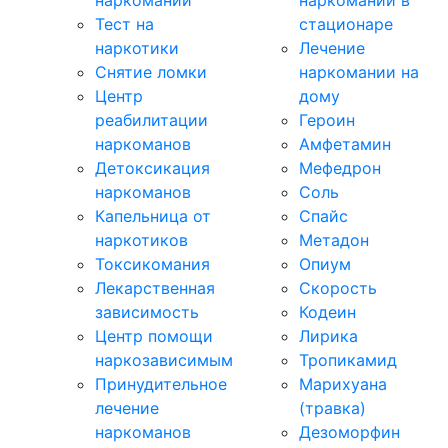
наркомании
наркомании в
Тест на
стационаре
наркотики
Лечение
Снятие ломки
наркомании на
Центр
дому
реабилитации
Героин
наркоманов
Амфетамин
Детоксикация
Мефедрон
наркоманов
Соль
Капельница от
Спайс
наркотиков
Метадон
Токсикомания
Опиум
Лекарственная
Скорость
зависимость
Кодеин
Центр помощи
Лирика
наркозависимым
Тропикамид
Принудительное
Марихуана
лечение
(травка)
наркоманов
Дезоморфин