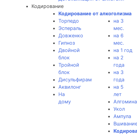
Кодирование
Кодирование от алкоголизма
Торпедо
на 3
Эспераль
мес.
Довженко
на 6
Гипноз
мес.
Двойной
на 1 год
блок
на 2
Тройной
года
блок
на 3
Дисульфирам
года
Аквилонг
на 5
На
лет
дому
Алгомина
Укол
Ампула
Вшивани
Кодиров