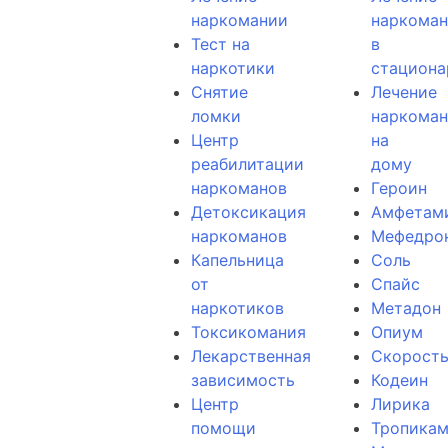
наркомании
наркома
Тест на
в
наркотики
стациона
Снятие
Лечение
ломки
наркома
Центр
на
реабилитации
дому
наркоманов
Героин
Детоксикация
Амфетам
наркоманов
Мефедро
Капельница
Соль
от
Спайс
наркотиков
Метадон
Токсикомания
Опиум
Лекарственная
Скорост
зависимость
Кодеин
Центр
Лирика
помощи
Тропика